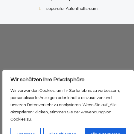
separater Aufenthaltsraum
Wir schätzen Ihre Privatsphäre
Wir verwenden Cookies, um Ihr Surferlebnis zu verbessern,
Mitteldorf 312/2, 6886 Schoppernau
personalisierte Anzeigen oder Inhalte einzusetzen und
Tel: +43 5515 2396
unseren Datenverkehr zu analysieren. Wenn Sie auf „Alle
akzeptieren" klicken, stimmen Sie der Anwendung von
Email: info@familienbauernhof-kohler.at
Cookies zu.
Web: https://familienbauernhof-kohler.at