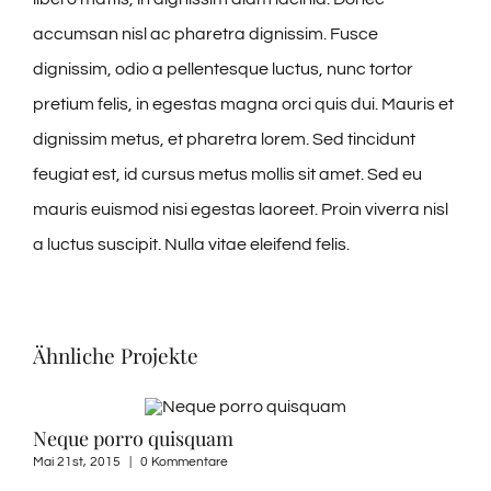
accumsan nisl ac pharetra dignissim. Fusce
dignissim, odio a pellentesque luctus, nunc tortor
pretium felis, in egestas magna orci quis dui. Mauris et
dignissim metus, et pharetra lorem. Sed tincidunt
feugiat est, id cursus metus mollis sit amet. Sed eu
mauris euismod nisi egestas laoreet. Proin viverra nisl
a luctus suscipit. Nulla vitae eleifend felis.
Ähnliche Projekte
Neque porro quisquam
Sus
Mai 21st, 2015
|
0 Kommentare
April