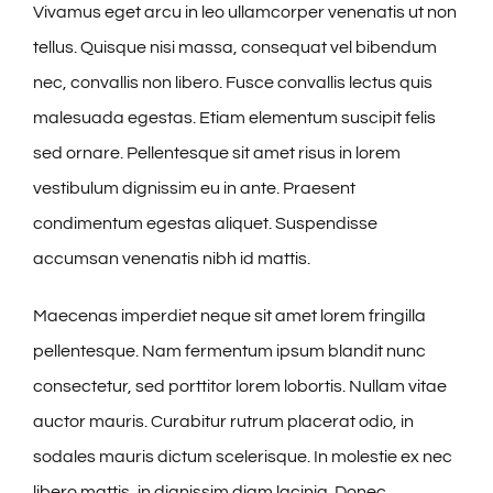
Vivamus eget arcu in leo ullamcorper venenatis ut non
tellus. Quisque nisi massa, consequat vel bibendum
nec, convallis non libero. Fusce convallis lectus quis
malesuada egestas. Etiam elementum suscipit felis
sed ornare. Pellentesque sit amet risus in lorem
vestibulum dignissim eu in ante. Praesent
condimentum egestas aliquet. Suspendisse
accumsan venenatis nibh id mattis.
Maecenas imperdiet neque sit amet lorem fringilla
pellentesque. Nam fermentum ipsum blandit nunc
consectetur, sed porttitor lorem lobortis. Nullam vitae
auctor mauris. Curabitur rutrum placerat odio, in
sodales mauris dictum scelerisque. In molestie ex nec
libero mattis, in dignissim diam lacinia. Donec