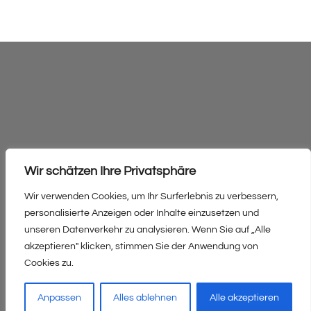
Wir schätzen Ihre Privatsphäre
Wir verwenden Cookies, um Ihr Surferlebnis zu verbessern,
Mitteldorf 312/2, 6886 Schoppernau
personalisierte Anzeigen oder Inhalte einzusetzen und
Tel: +43 5515 2396
unseren Datenverkehr zu analysieren. Wenn Sie auf „Alle
akzeptieren" klicken, stimmen Sie der Anwendung von
Email: info@familienbauernhof-kohler.at
Cookies zu.
Web: https://familienbauernhof-kohler.at
Anpassen
Alles ablehnen
Alle akzeptieren