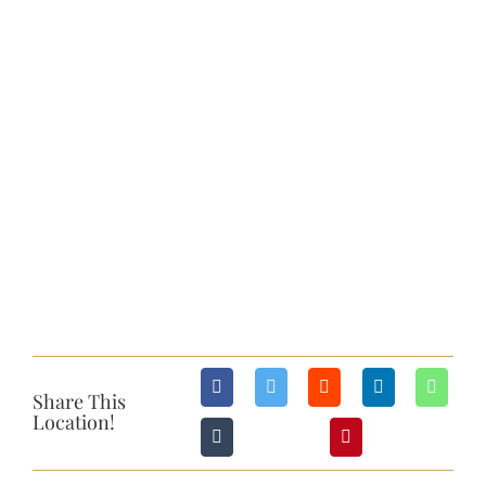
View
Larger
WINTER
Image
GÄSTEBUCH
KONTAKT
IMPRESSUM
Share This
Location!